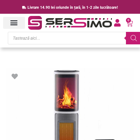
Skip
Livrare 14.90 lei oriunde în țară, în 1-2 zile lucrătoare!
to
0
content
Cart
Products
search