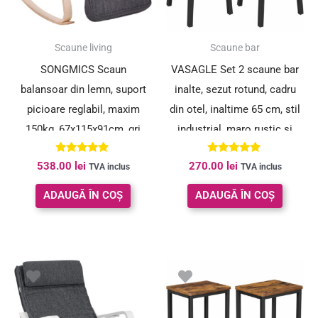
Scaune living
Scaune bar
SONGMICS Scaun
VASAGLE Set 2 scaune bar
balansoar din lemn, suport
inalte, sezut rotund, cadru
picioare reglabil, maxim
din otel, inaltime 65 cm, stil
150kg, 67x115x91cm, gri
industrial, maro rustic si
inchis
negru
Evaluat la
Evaluat la
538.00
lei
270.00
lei
TVA inclus
TVA inclus
5.00
5.00
din 5
din 5
ADAUGĂ ÎN COȘ
ADAUGĂ ÎN COȘ