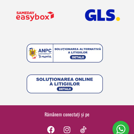
Rămânem conectați și pe
F
I