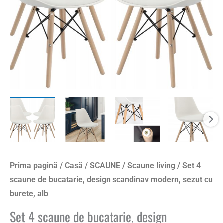
modern,
sezut
cu
burete,
alb
Prima pagină
/
Casă
/
SCAUNE
/
Scaune living
/ Set 4
scaune de bucatarie, design scandinav modern, sezut cu
burete, alb
Set 4 scaune de bucatarie, design