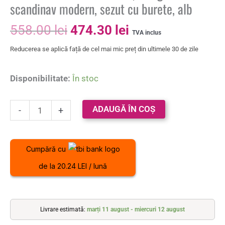
scandinav modern, sezut cu burete, alb
558.00
lei
474.30
lei
TVA inclus
Reducerea se aplică față de cel mai mic preț din ultimele 30 de zile
Disponibilitate:
În stoc
ADAUGĂ ÎN COȘ
-
+
Cumpără cu
de la 20.24 LEI / lună
Livrare estimată:
marți 11 august - miercuri 12 august