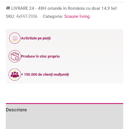
🚚 LIVRARE 24 - 48H oriunde în România cu doar 14,9 lei!
SKU:
4xFAT-2936
Categorie:
Scaune living
12
Activitate pe piață
ANI
Produse în stoc propriu
+ 150.000 de clienți mulțumiți
Descriere
Informații suplimentare