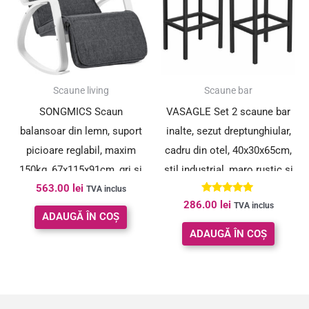
Scaune living
Scaune bar
SONGMICS Scaun
VASAGLE Set 2 scaune bar
balansoar din lemn, suport
inalte, sezut dreptunghiular,
picioare reglabil, maxim
cadru din otel, 40x30x65cm,
150kg, 67x115x91cm, gri si
stil industrial, maro rustic si
563.00
lei
alb
negru
TVA inclus
Evaluat la
286.00
lei
TVA inclus
5.00
ADAUGĂ ÎN COȘ
din 5
ADAUGĂ ÎN COȘ