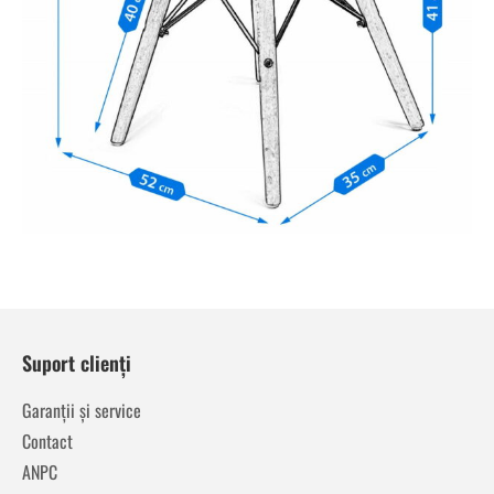
Suport clienți
Garanții și service
Contact
ANPC