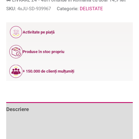
🚚 LIVRARE 24 - 48H oriunde în România cu doar 14,9 lei!
SKU:
4xJU-SD-939967
Categorie:
DELISTATE
12
Activitate pe piață
ANI
Produse în stoc propriu
+ 150.000 de clienți mulțumiți
Descriere
Informații suplimentare
Recenzii (1)