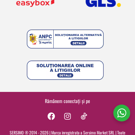
Rămânem conectați și pe
F
I
a
n
c
s
SERSIMO ® 2014 - 2026 | Marca inregistrata a Sersimo Market SRL | Toate