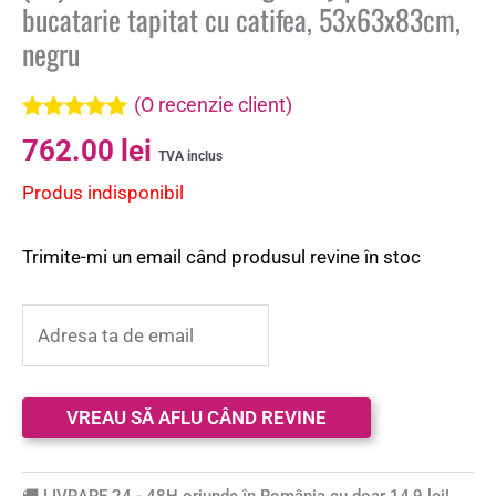
bucatarie tapitat cu catifea, 53x63x83cm,
negru
(O recenzie client)
Evaluat la
762.00
lei
5.00
din 5 pe
TVA inclus
baza unei
Produs indisponibil
singure
evaluări
Trimite-mi un email când produsul revine în stoc