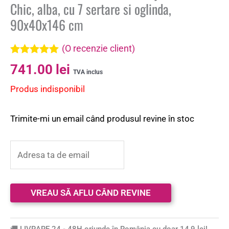
Chic, alba, cu 7 sertare si oglinda,
90x40x146 cm
(O recenzie client)
Evaluat la
741.00
lei
5.00
din 5 pe
TVA inclus
baza unei
Produs indisponibil
singure
evaluări
Trimite-mi un email când produsul revine în stoc