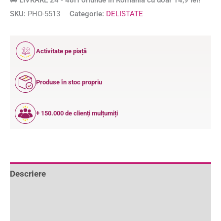
🚚 LIVRARE 24 - 48H oriunde în România cu doar 14,9 lei!
SKU:
PHO-5513
Categorie:
DELISTATE
12
Activitate pe piață
ANI
Produse în stoc propriu
+ 150.000 de clienți mulțumiți
Descriere
Informații suplimentare
Recenzii (1)