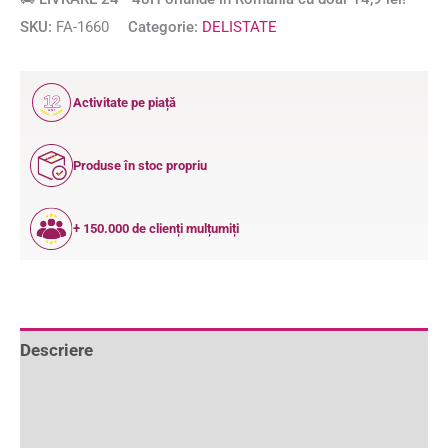
SKU:
FA-1660
Categorie:
DELISTATE
12
Activitate pe piață
ANI
Produse în stoc propriu
+ 150.000 de clienți mulțumiți
Descriere
Informații suplimentare
Recenzii (1)