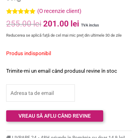
(O recenzie client)
Evaluat la
255.00
lei
201.00
lei
5.00
din 5 pe
TVA inclus
baza unei
Reducerea se aplică față de cel mai mic preț din ultimele 30 de zile
singure
evaluări
Produs indisponibil
Trimite-mi un email când produsul revine în stoc
🚚 LIVRARE 24 - 48H oriunde în România cu doar 14,9 lei!