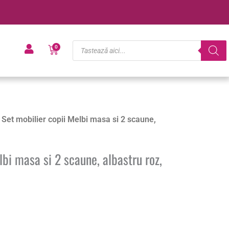
Products
Cart
0
search
 Set mobilier copii Melbi masa si 2 scaune,
lbi masa si 2 scaune, albastru roz,