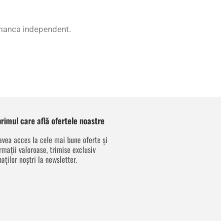
a manca independent.
 primul care află ofertele noastre
avea acces la cele mai bune oferte și
rmații valoroase, trimise exclusiv
aților noștri la newsletter.