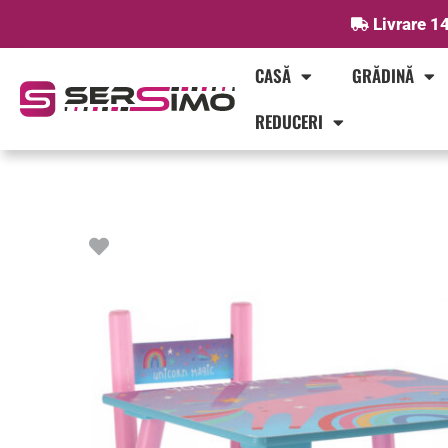
Skip
Livrare 14
to
content
CASĂ
GRĂDINĂ
REDUCERI