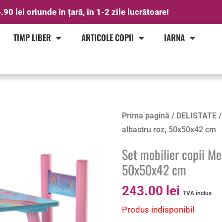
.90 lei oriunde în țară, în 1-2 zile lucrătoare!
TIMP LIBER
ARTICOLE COPII
IARNA
Prima pagină
/
DELISTATE
/
albastru roz, 50x50x42 cm
Set mobilier copii Me
50x50x42 cm
243.00
lei
TVA inclus
Produs indisponibil