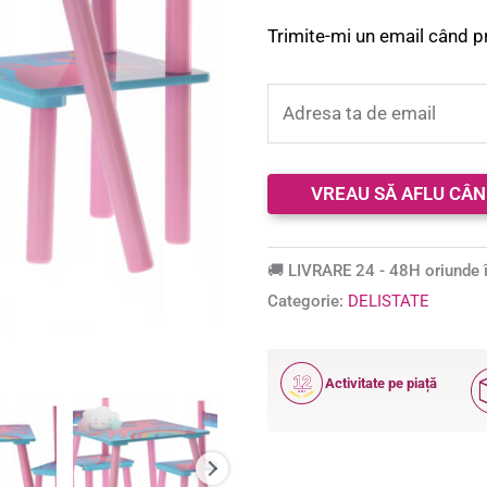
Trimite-mi un email când p
🚚 LIVRARE 24 - 48H oriunde î
Categorie:
DELISTATE
12
Activitate pe piață
ANI