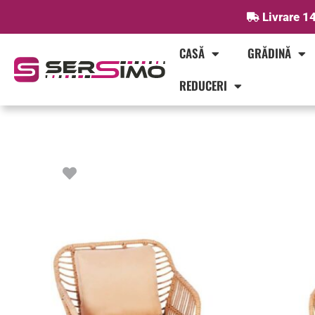
Skip
Livrare 14
to
content
CASĂ
GRĂDINĂ
REDUCERI