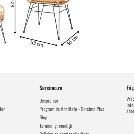
Sersimo.ro
Fii
Vei 
Despre noi
info
lor
Program de fidelitate - Sersimo Plus
abon
Blog
Termeni și condiții