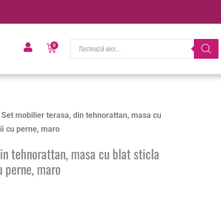
Products
Cart
0
search
 Set mobilier terasa, din tehnorattan, masa cu
lii cu perne, maro
din tehnorattan, masa cu blat sticla
cu perne, maro
s