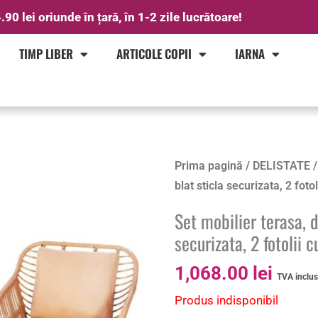
.90 lei oriunde în țară, în 1-2 zile lucrătoare!
TIMP LIBER
ARTICOLE COPII
IARNA
Prima pagină
/
DELISTATE
/
blat sticla securizata, 2 foto
Set mobilier terasa, 
securizata, 2 fotolii 
1,068.00
lei
TVA inclu
Produs indisponibil