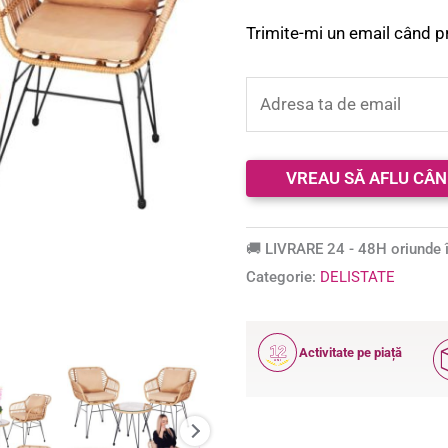
Trimite-mi un email când p
🚚 LIVRARE 24 - 48H oriunde î
Categorie:
DELISTATE
12
Activitate pe piață
ANI