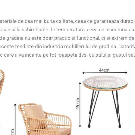
teriale de cea mai buna calitate, ceea ce garanteaza durabili
a ploaie si la schimbarile de temperatura, ceea ce inseamna c
de gradina nu este doar practic si functional, ci si extrem de 
ecente tendinte din industria mobilierului de gradina. Datorit
 care ii va incanta pe toti oaspetii dvs. cu stilul si gustul sau