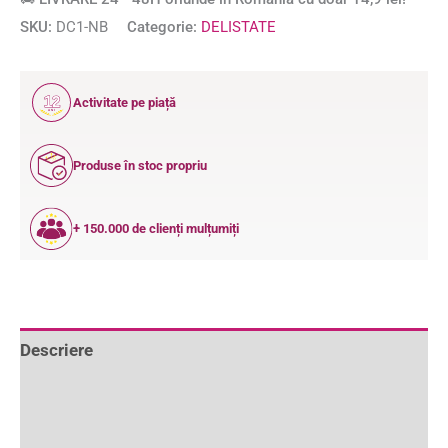
SKU:
DC1-NB
Categorie:
DELISTATE
12
Activitate pe piață
ANI
Produse în stoc propriu
+ 150.000 de clienți mulțumiți
Descriere
Informații suplimentare
Recenzii (0)