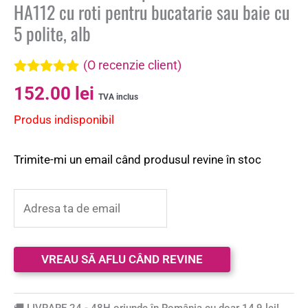
HA112 cu roti pentru bucatarie sau baie cu
5 polite, alb
(O recenzie client)
Evaluat la
152.00
lei
5.00
din 5 pe
TVA inclus
baza unei
Produs indisponibil
singure
evaluări
Trimite-mi un email când produsul revine în stoc