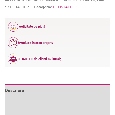
🚚 LIVRARE 24 - 48H oriunde în România cu doar 14,9 lei!
SKU:
HA-1012
Categorie:
DELISTATE
12
Activitate pe piață
ANI
Produse în stoc propriu
+ 150.000 de clienți mulțumiți
Descriere
Informații suplimentare
Recenzii (1)