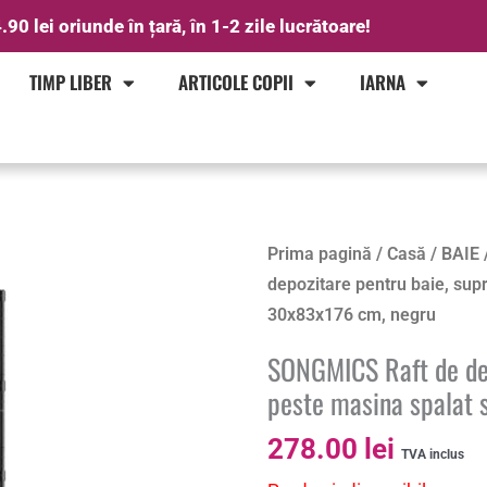
.90 lei oriunde în țară, în 1-2 zile lucrătoare!
TIMP LIBER
ARTICOLE COPII
IARNA
Prima pagină
/
Casă
/
BAIE
depozitare pentru baie, su
30x83x176 cm, negru
SONGMICS Raft de dep
peste masina spalat 
278.00
lei
TVA inclus