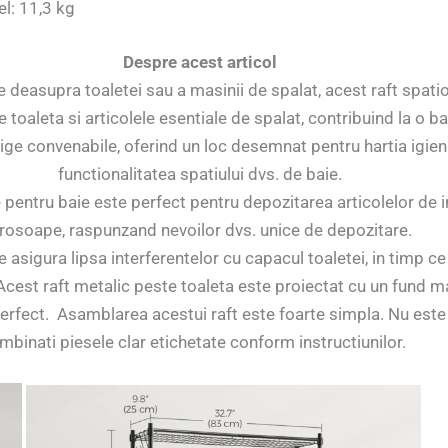
el: 11,3 kg
Despre acest articol
de deasupra toaletei sau a masinii de spalat, acest raft spati
e toaleta si articolele esentiale de spalat, contribuind la o b
lige convenabile, oferind un loc desemnat pentru hartia igien
functionalitatea spatiului dvs. de baie.
e pentru baie este perfect pentru depozitarea articolelor de in
rosoape, raspunzand nevoilor dvs. unice de depozitare.
ie asigura lipsa interferentelor cu capacul toaletei, in timp c
cest raft metalic peste toaleta este proiectat cu un fund mar
 perfect. Asamblarea acestui raft este foarte simpla. Nu este
imbinati piesele clar etichetate conform instructiunilor.