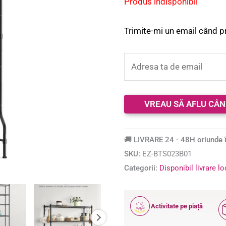
Produs indisponibil
Trimite-mi un email când p
🚚 LIVRARE 24 - 48H oriunde î
SKU:
EZ-BTS023B01
Categorii:
Disponibil livrare l
12
Activitate pe piață
ANI