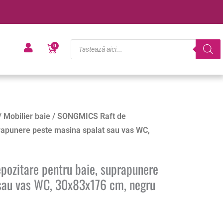
Products
Cart
0
search
/
Mobilier baie
/ SONGMICS Raft de
prapunere peste masina spalat sau vas WC,
ozitare pentru baie, suprapunere
sau vas WC, 30x83x176 cm, negru