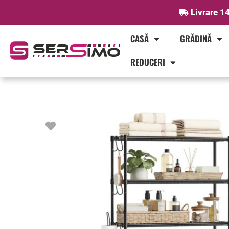
Skip
Livrare 14
to
content
CASĂ
GRĂDINĂ
REDUCERI