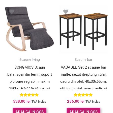
Scaune living
Scaune bar
SONGMICS Scaun
VASAGLE Set 2 scaune bar
balansoar din lemn, suport
inalte, sezut dreptunghiular,
picioare reglabil, maxim
cadru din otel, 40x30x65cm,
150kg, 67x115x91cm, gri
stil industrial, maro rustic si
inchis
negru
Evaluat la
Evaluat la
538.00
lei
286.00
lei
TVA inclus
TVA inclus
5.00
5.00
din 5
din 5
ADAUGĂ ÎN COȘ
ADAUGĂ ÎN COȘ