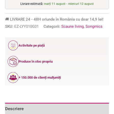
Livrare estimată:
marți 11 august - miercuri 12 august
🚚 LIVRARE 24 - 48H oriunde în România cu doar 14,9 lei!
SKU:
EZ-LYY010G01
Categorii:
Scaune living
,
Songmics
12
Activitate pe piață
ANI
Produse în stoc propriu
+ 150.000 de clienți mulțumiți
Descriere