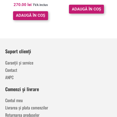
Evaluat la
270.00
lei
TVA inclus
5.00
ADAUGĂ ÎN COȘ
din 5
ADAUGĂ ÎN COȘ
Suport clienți
Garanții și service
Contact
ANPC
Comenzi și livrare
Contul meu
Livrarea și plata comenzilor
Returnarea produselor