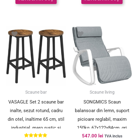
Scaune bar
Scaune living
VASAGLE Set 2 scaune bar
SONGMICS Scaun
inalte, sezut rotund, cadru
balansoar din lemn, suport
din otel, inaltime 65 cm, stil
picioare reglabil, maxim
industrial, maro rustic si
150kg, 67x122x84cm, gri
547.00
lei
negru
deschis
TVA inclus