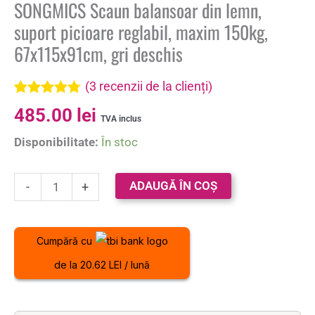
SONGMICS Scaun balansoar din lemn,
suport picioare reglabil, maxim 150kg,
67x115x91cm, gri deschis
(
3
recenzii de la clienți)
Evaluat la
3
485.00
lei
4.67
din 5
TVA inclus
pe baza a
Disponibilitate:
În stoc
evaluări de
la clienți
ADAUGĂ ÎN COȘ
-
+
Cumpără cu
de la 20.62 LEI / lună