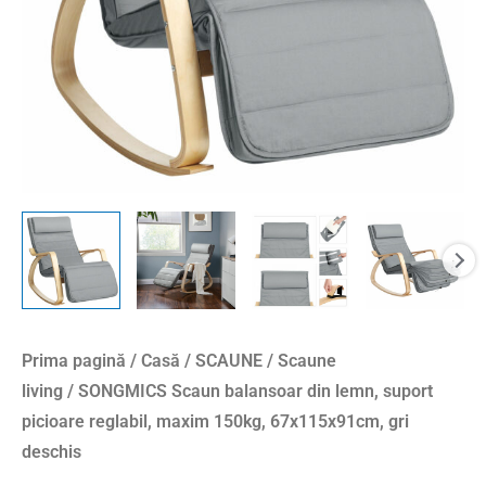
reglabil,
maxim
150kg,
67x115x91cm,
gri
deschis
Prima pagină
/
Casă
/
SCAUNE
/
Scaune
living
/ SONGMICS Scaun balansoar din lemn, suport
picioare reglabil, maxim 150kg, 67x115x91cm, gri
deschis