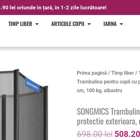
.90 lei oriunde în țară, în 1-2 zile lucrătoare!
TIMP LIBER
ARTICOLE COPII
IARNA
Prețul
Cantitate
Prima pagină
/
Timp liber
/
inițial
SONGMICS
Trambulina pentru copii cu 
a
Trambulina
cm, 100 kg, albastru
fost:
pentru
698.00 
copii
SONGMICS Trambulina 
cu
protectie exterioara,
plasa
698.00
lei
508.2
de