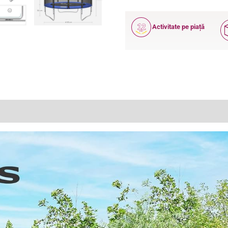
12
Activitate pe piață
ANI
(0)