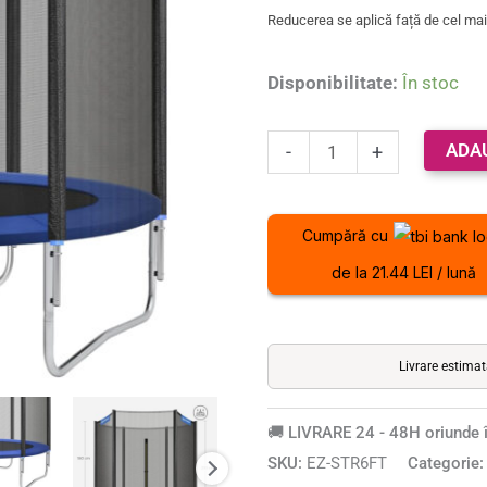
protectie
Reducerea se aplică față de cel mai 
exterioara,
diametru
Disponibilitate:
În stoc
183
cm,
ADA
-
+
100
kg,
albastru
Cumpără cu
de la 21.44 LEI / lună
Livrare estima
🚚 LIVRARE 24 - 48H oriunde î
SKU:
EZ-STR6FT
Categorie