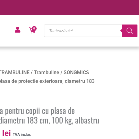
Products
Cart
0
search
Prețul
TRAMBULINE
/
Trambuline
/ SONGMICS
curent
plasa de protectie exterioara, diametru 183
este:
508.20 lei.
lei.
pentru copii cu plasa de
 diametru 183 cm, 100 kg, albastru
0
lei
TVA inclus