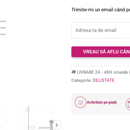
Trimite-mi un email când p
🚚 LIVRARE 24 - 48H oriunde î
Categorie:
DELISTATE
12
Activitate pe piață
ANI