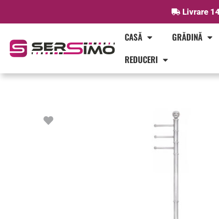
Skip
Livrare 14
to
content
CASĂ
GRĂDINĂ
REDUCERI