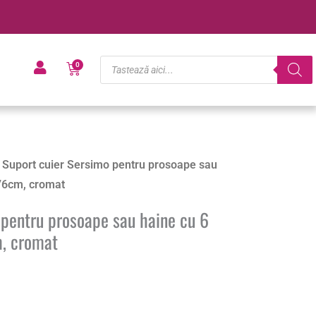
Products
Cart
0
search
 Suport cuier Sersimo pentru prosoape sau
176cm, cromat
 pentru prosoape sau haine cu 6
m, cromat