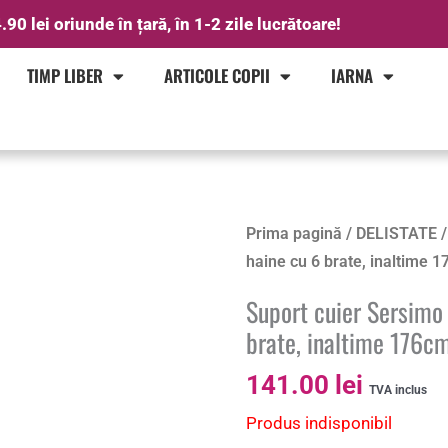
.90 lei oriunde în țară, în 1-2 zile lucrătoare!
TIMP LIBER
ARTICOLE COPII
IARNA
Prima pagină
/
DELISTATE
/
haine cu 6 brate, inaltime 
Suport cuier Sersimo
brate, inaltime 176c
141.00
lei
TVA inclus
Produs indisponibil