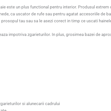
e este un plus functional pentru interior. Produsul extrem d
de, ca uscator de rufe sau pentru agatat accesoriile de baie.
a prosopul tau sau sa le asezi corect in timp ce uscati hainel
za impotriva zgarieturilor. In plus, grosimea bazei de apro
rieturilor si alunecarii cadrului
tate