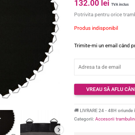
132.00
lei
5.00
din 5 pe
TVA inclus
baza a
Potrivita pentru orice tram
evaluări de
la clienți
Produs indisponibil
Trimite-mi un email când p
🚚 LIVRARE 24 - 48H oriunde î
Categorii:
Accesorii trambuli