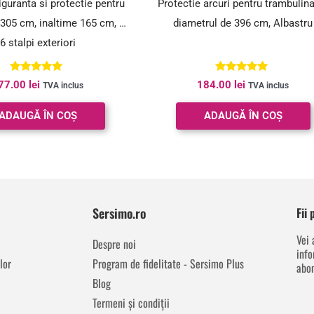
iguranta si protectie pentru
Protectie arcuri pentru trambulin
 305 cm, inaltime 165 cm, cu
diametrul de 396 cm, Albastru
6 stalpi exteriori
Evaluat la
Evaluat la
77.00
lei
184.00
lei
TVA inclus
TVA inclus
5.00
5.00
din 5
din 5
ADAUGĂ ÎN COȘ
ADAUGĂ ÎN COȘ
Sersimo.ro
Fii
Vei 
Despre noi
info
lor
Program de fidelitate - Sersimo Plus
abon
Blog
Termeni și condiții