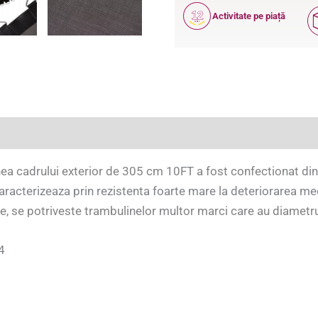
12
Activitate pe piață
ANI
(8)
a cadrului exterior de 305 cm 10FT a fost confectionat dint
caracterizeaza prin rezistenta foarte mare la deteriorarea m
le, se potriveste trambulinelor multor marci care au diametr
4