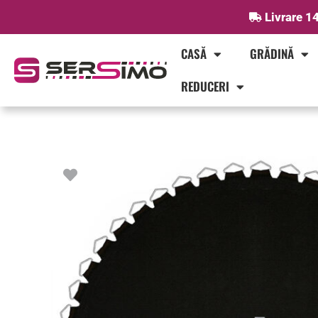
Skip
Livrare 14
to
content
CASĂ
GRĂDINĂ
REDUCERI