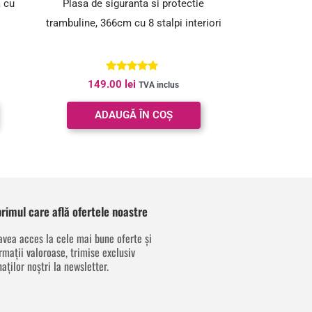
a cu
Plasa de siguranta si protectie
trambuline, 366cm cu 8 stalpi interiori
Evaluat la
149.00
lei
TVA inclus
5.00
din 5
ADAUGĂ ÎN COȘ
 primul care află ofertele noastre
avea acces la cele mai bune oferte și
rmații valoroase, trimise exclusiv
aților noștri la newsletter.