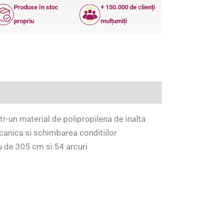
Produse în stoc
+ 150.000 de clienți
propriu
mulțumiți
r-un material de polipropilena de inalta
ecanica si schimbarea conditiilor
u de 305 cm si 54 arcuri