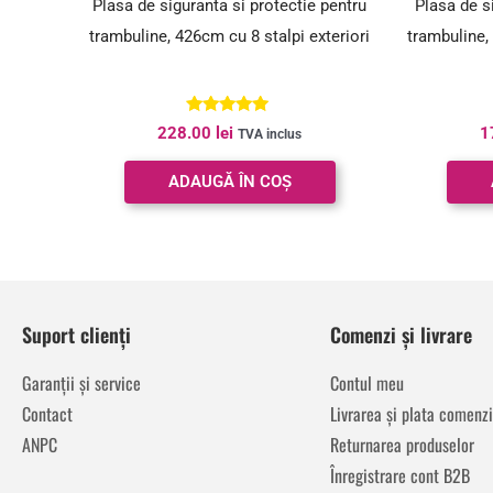
Plasa de siguranta si protectie pentru
Plasa de s
trambuline, 426cm cu 8 stalpi exteriori
trambuline,
Evaluat la
228.00
lei
1
TVA inclus
5.00
din 5
ADAUGĂ ÎN COȘ
Suport clienți
Comenzi și livrare
Garanții și service
Contul meu
Contact
Livrarea și plata comenzi
ANPC
Returnarea produselor
Înregistrare cont B2B