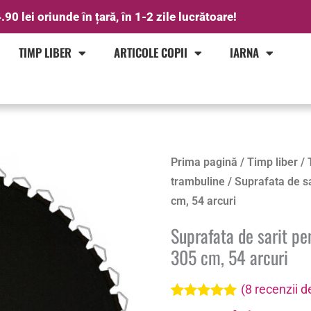
.90 lei oriunde în țară, în 1-2 zile lucrătoare!
TIMP LIBER
ARTICOLE COPII
IARNA
Prima pagină
/
Timp liber
/
trambuline
/ Suprafata de s
cm, 54 arcuri
Suprafata de sarit pe
305 cm, 54 arcuri
(
8
recenzii de
Evaluat la
8