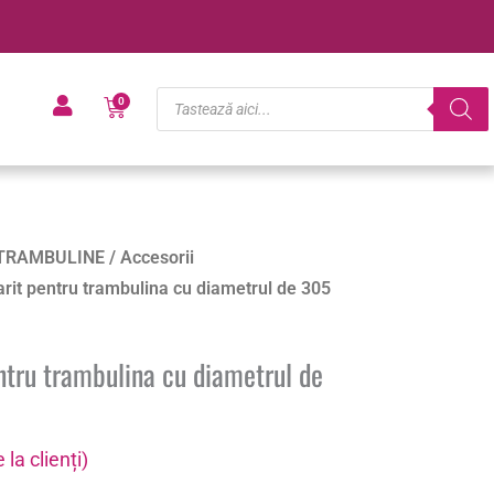
Products
Cart
0
search
TRAMBULINE
/
Accesorii
arit pentru trambulina cu diametrul de 305
ntru trambulina cu diametrul de
 la clienți)