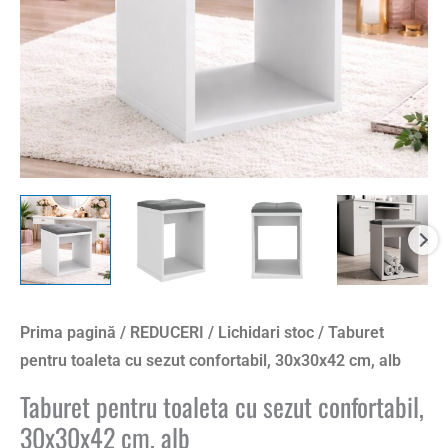
cm,
alb
Prima pagină
/
REDUCERI
/
Lichidari stoc
/ Taburet
pentru toaleta cu sezut confortabil, 30x30x42 cm, alb
Taburet pentru toaleta cu sezut confortabil,
30x30x42 cm, alb