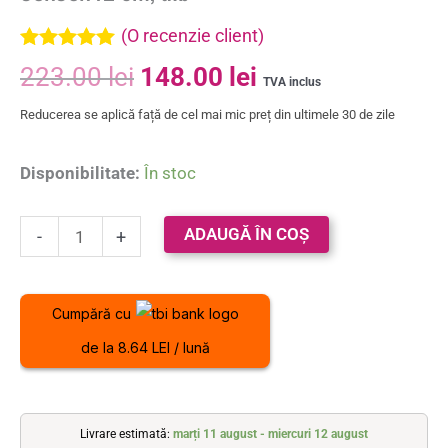
(O recenzie client)
Evaluat la
223.00
lei
148.00
lei
5.00
din 5 pe
TVA inclus
baza unei
Reducerea se aplică față de cel mai mic preț din ultimele 30 de zile
singure
evaluări
Disponibilitate:
În stoc
ADAUGĂ ÎN COȘ
-
+
Cumpără cu
de la 8.64 LEI / lună
Livrare estimată:
marți 11 august - miercuri 12 august