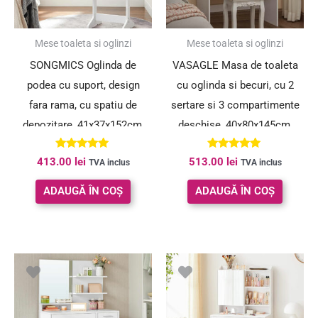
Mese toaleta si oglinzi
Mese toaleta si oglinzi
SONGMICS Oglinda de
VASAGLE Masa de toaleta
podea cu suport, design
cu oglinda si becuri, cu 2
fara rama, cu spatiu de
sertare si 3 compartimente
depozitare, 41x37x152cm,
deschise, 40x80x145cm,
alb
modern, alb
Evaluat la
Evaluat la
413.00
lei
513.00
lei
TVA inclus
TVA inclus
5.00
5.00
din 5
din 5
ADAUGĂ ÎN COȘ
ADAUGĂ ÎN COȘ