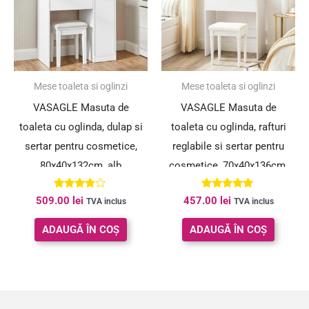
Mese toaleta si oglinzi
Mese toaleta si oglinzi
VASAGLE Masuta de
VASAGLE Masuta de
toaleta cu oglinda, dulap si
toaleta cu oglinda, rafturi
sertar pentru cosmetice,
reglabile si sertar pentru
80x40x132cm, alb
cosmetice, 70x40x136cm,
alb
Evaluat
Evaluat la
509.00
lei
457.00
lei
TVA inclus
TVA inclus
la
5.00
3.67
din 5
din 5
ADAUGĂ ÎN COȘ
ADAUGĂ ÎN COȘ