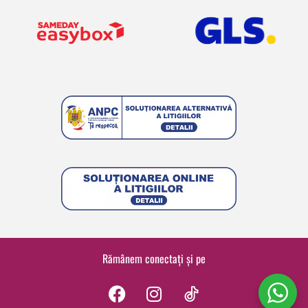
Rămânem conectați și pe
F
I