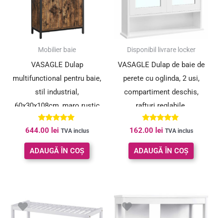
Mobilier baie
Disponibil livrare locker
VASAGLE Dulap
VASAGLE Dulap de baie de
multifunctional pentru baie,
perete cu oglinda, 2 usi,
stil industrial,
compartiment deschis,
60x30x108cm, maro rustic
rafturi reglabile,
si negru
13x56x58cm, alb
Evaluat la
Evaluat la
644.00
lei
162.00
lei
TVA inclus
TVA inclus
5.00
4.88
din 5
din 5
ADAUGĂ ÎN COȘ
ADAUGĂ ÎN COȘ