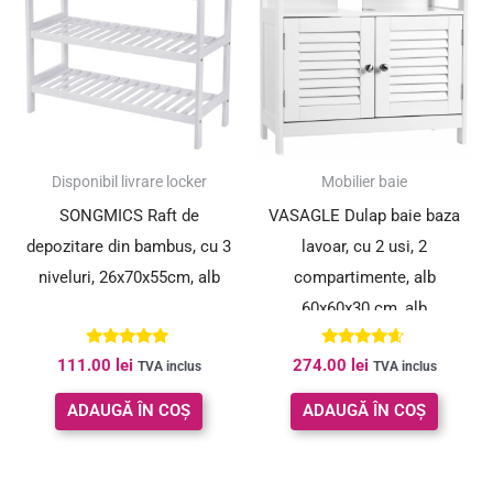
Disponibil livrare locker
Mobilier baie
SONGMICS Raft de
VASAGLE Dulap baie baza
depozitare din bambus, cu 3
lavoar, cu 2 usi, 2
niveluri, 26x70x55cm, alb
compartimente, alb
60x60x30 cm, alb
Evaluat la
Evaluat la
111.00
lei
274.00
lei
TVA inclus
TVA inclus
5.00
4.50
din 5
din 5
ADAUGĂ ÎN COȘ
ADAUGĂ ÎN COȘ