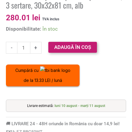
3 sertare, 30x32x81 cm, alb
280.01
lei
TVA inclus
Disponibilitate:
În stoc
ADAUGĂ ÎN COȘ
-
+
Cumpără cu
de la 13.33 LEI / lună
Livrare estimată:
luni 10 august - marți 11 august
🚚 LIVRARE 24 - 48H oriunde în România cu doar 14,9 lei!
SKU:
EZ-BBC50WT