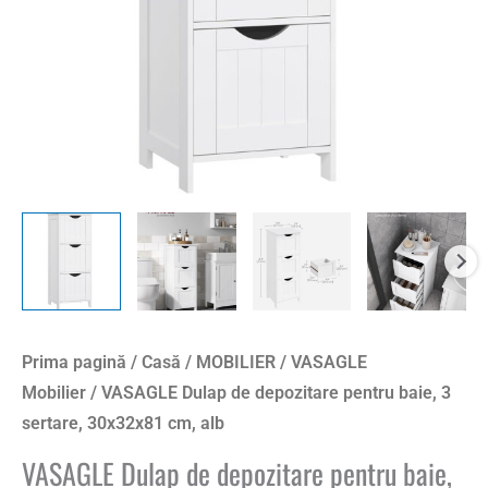
sertare,
30x32x81
cm,
alb
Prima pagină
/
Casă
/
MOBILIER
/
VASAGLE
Mobilier
/ VASAGLE Dulap de depozitare pentru baie, 3
sertare, 30x32x81 cm, alb
VASAGLE Dulap de depozitare pentru baie,