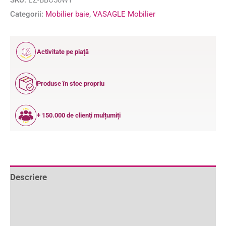
Categorii:
Mobilier baie
,
VASAGLE Mobilier
12
Activitate pe piață
ANI
Produse în stoc propriu
+ 150.000 de clienți mulțumiți
Descriere
Informații suplimentare
Recenzii (0)