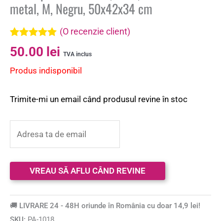
metal, M, Negru, 50x42x34 cm
(O recenzie client)
Evaluat la
50.00
lei
5.00
din 5 pe
TVA inclus
baza unei
Produs indisponibil
singure
evaluări
Trimite-mi un email când produsul revine în stoc
🚚 LIVRARE 24 - 48H oriunde în România cu doar 14,9 lei!
SKU:
PA-1018