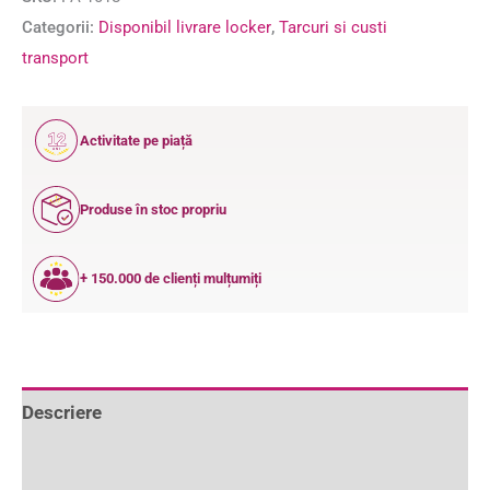
Categorii:
Disponibil livrare locker
,
Tarcuri si custi
transport
12
Activitate pe piață
ANI
Produse în stoc propriu
+ 150.000 de clienți mulțumiți
Descriere
Informații suplimentare