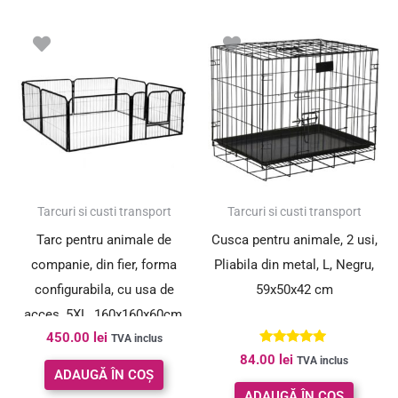
Tarcuri si custi transport
Tarcuri si custi transport
Tarc pentru animale de
Cusca pentru animale, 2 usi,
companie, din fier, forma
Pliabila din metal, L, Negru,
configurabila, cu usa de
59x50x42 cm
acces, 5XL, 160x160x60cm,
450.00
lei
negru
TVA inclus
Evaluat la
84.00
lei
TVA inclus
5.00
ADAUGĂ ÎN COȘ
din 5
ADAUGĂ ÎN COȘ