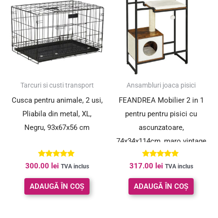
Tarcuri si custi transport
Ansambluri joaca pisici
Cusca pentru animale, 2 usi,
FEANDREA Mobilier 2 in 1
Pliabila din metal, XL,
pentru pentru pisici cu
Negru, 93x67x56 cm
ascunzatoare,
74x34x114cm, maro vintage
Evaluat la
Evaluat la
300.00
lei
317.00
lei
TVA inclus
TVA inclus
5.00
5.00
din 5
din 5
ADAUGĂ ÎN COȘ
ADAUGĂ ÎN COȘ