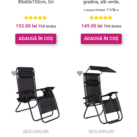
80x60x153cm, Gri
gradina, alb verde,
capacitate 110kg
Evaluat la
Evaluat la
152.00
lei
149.00
lei
TVA inclus
TVA inclus
5.00
5.00
din 5
din 5
ADAUGĂ ÎN COȘ
ADAUGĂ ÎN COȘ
SEZLONGURI
SEZLONGURI