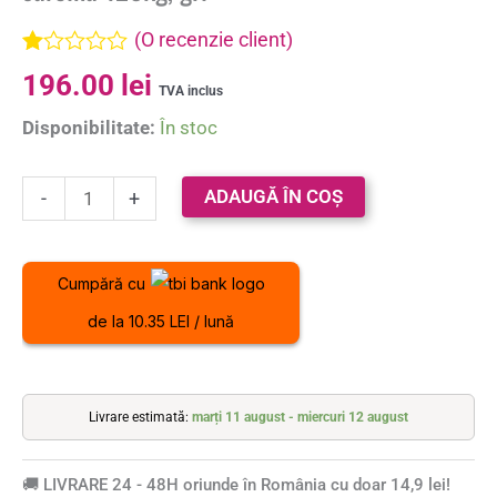
(O recenzie client)
Evaluat
196.00
lei
la
TVA inclus
1.00
Disponibilitate:
În stoc
din
5
pe
baza
ADAUGĂ ÎN COȘ
-
+
unei
singure
evaluări
Cumpără cu
de la 10.35 LEI / lună
Livrare estimată:
marți 11 august - miercuri 12 august
🚚 LIVRARE 24 - 48H oriunde în România cu doar 14,9 lei!