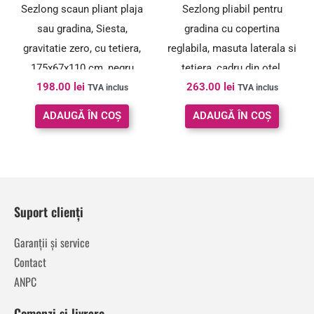
Sezlong scaun pliant plaja
Sezlong pliabil pentru
sau gradina, Siesta,
gradina cu copertina
gravitatie zero, cu tetiera,
reglabila, masuta laterala si
175x67x110 cm, negru
tetiera, cadru din otel,
198.00
lei
263.00
lei
175x77x127 cm, negru
TVA inclus
TVA inclus
ADAUGĂ ÎN COȘ
ADAUGĂ ÎN COȘ
Suport clienți
Garanții și service
Contact
ANPC
Comenzi și livrare