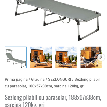
gri
Prima pagină
/
Grădină
/
SEZLONGURI
/ Sezlong pliabil
cu parasolar, 188x57x38cm, sarcina 120kg, gri
Sezlong pliabil cu parasolar, 188x57x38cm,
sarcina 120kg, gri