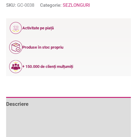
SKU:
GC-0038
Categorie:
SEZLONGURI
12
Activitate pe piață
ANI
Produse în stoc propriu
+ 150.000 de clienți mulțumiți
Descriere
Informații suplimentare
Recenzii (1)